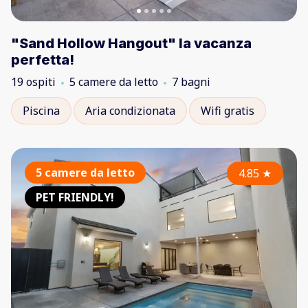
"Sand Hollow Hangout" la vacanza
perfetta!
19 ospiti
5 camere da letto
7 bagni
Piscina
Aria condizionata
Wifi gratis
5 camere da letto
4.85
★
PET FRIENDLY!