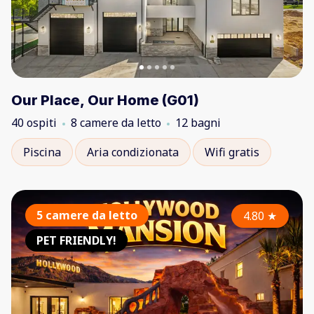
Our Place, Our Home (G01)
40 ospiti
8 camere da letto
12 bagni
Piscina
Aria condizionata
Wifi gratis
5 camere da letto
4.80
★
PET FRIENDLY!