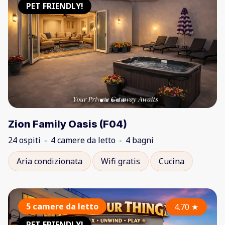
PET FRIENDLY!
Zion Family Oasis (F04)
24 ospiti
4 camere da letto
4 bagni
Aria condizionata
Wifi gratis
Cucina
5 camere da letto
4.70
★
PET FRIENDLY!