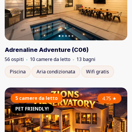
Adrenaline Adventure (C06)
56 ospiti
10 camere da letto
13 bagni
Piscina
Aria condizionata
Wifi gratis
5 camere da letto
4.75
★
PET FRIENDLY!