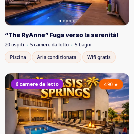
“The RyAnne” Fuga verso la serenità!
20 ospiti
5 camere da letto
5 bagni
Piscina
Aria condizionata
Wifi gratis
6 camere da letto
4.90
★