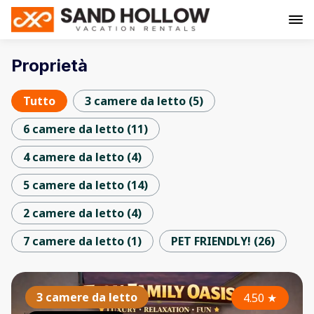
Proprietà
Tutto
3 camere da letto
(
5
)
6 camere da letto
(
11
)
4 camere da letto
(
4
)
5 camere da letto
(
14
)
2 camere da letto
(
4
)
7 camere da letto
(
1
)
PET FRIENDLY!
(
26
)
3 camere da letto
4.50
★