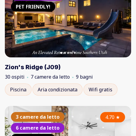
PET FRIENDLY!
Zion's Ridge (J09)
30 ospiti
7 camere da letto
9 bagni
Piscina
Aria condizionata
Wifi gratis
3 camere da letto
4.70
★
6 camere da letto