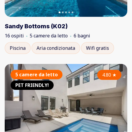
Sandy Bottoms (K02)
16 ospiti
5 camere da letto
6 bagni
Piscina
Aria condizionata
Wifi gratis
5 camere da letto
4.80
★
PET FRIENDLY!