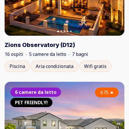
Zions Observatory (D12)
16 ospiti
5 camere da letto
7 bagni
Piscina
Aria condizionata
Wifi gratis
6 camere da letto
4.75
★
PET FRIENDLY!