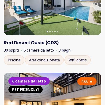
Red Desert Oasis (C08)
30 ospiti
6 camere da letto
8 bagni
Piscina
Aria condizionata
Wifi gratis
6 camere da letto
4.60
★
PET FRIENDLY!