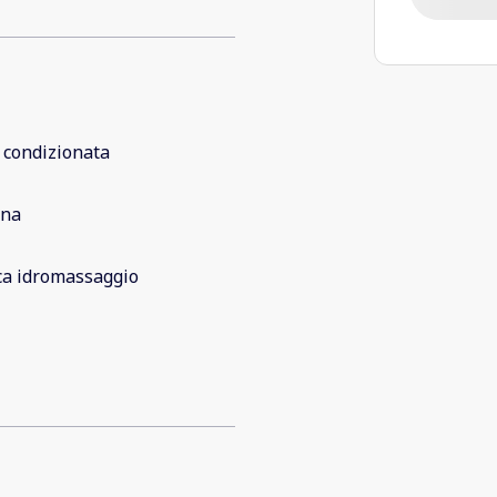
 condizionata
ina
ca idromassaggio