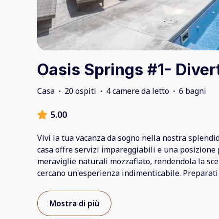
Oasis Springs #1- Diverti
Casa
·
20 ospiti
·
4 camere da letto
·
6 bagni
5.00
Vivi la tua vacanza da sogno nella nostra splendi
casa offre servizi impareggiabili e una posizione p
meraviglie naturali mozzafiato, rendendola la sce
cercano un'esperienza indimenticabile. Preparati a
Mostra di più