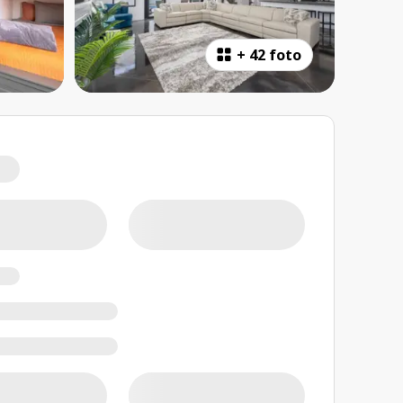
+
42 foto