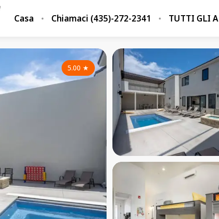
Casa
Chiamaci (435)-272-2341
TUTTI GLI 
5.00
★