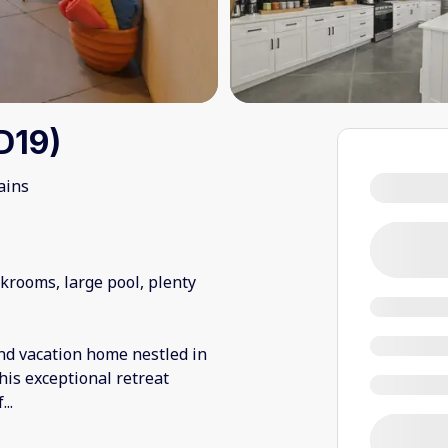
D19)
ains
krooms, large pool, plenty
nd vacation home nestled in
his exceptional retreat
f
...