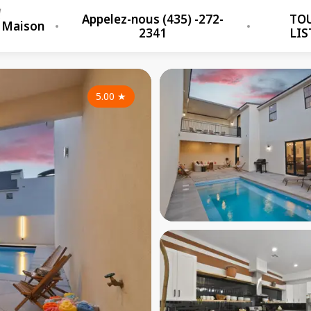
Appelez-nous (435) -272-
TOU
Maison
2341
LIS
5.00
★