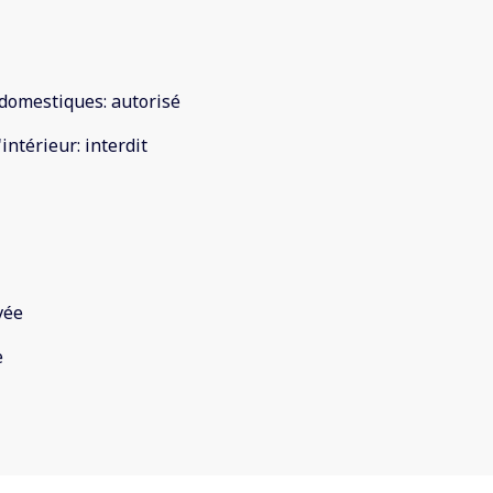
domestiques
:
autorisé
'intérieur
:
interdit
vée
e