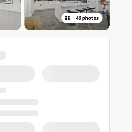
+
46 photos