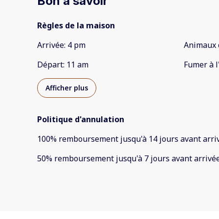
Bon à savoir
Règles de la maison
Arrivée
:
4 pm
Animaux 
Départ
:
11 am
Fumer à l
Afficher plus
Politique d'annulation
100
%
remboursement
jusqu'à
14 jours
avant
arri
50
%
remboursement
jusqu'à
7 jours
avant
arrivé